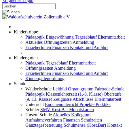
Mitglieder-Login
Kinderkrippe
Pädagogik
Eingewöhnung
Tagesablauf
Elternmitarbeit
Aktuelles
Öffnungszeiten
Anmeldung
ErzieherInnen
Finanzen
Kontakt und Anfahrt
Kindergarten
Pädagogik
Tagesablauf
Elternmitarbeit
Öffnungszeiten
Anmeldung
ErzieherInnen
Finanzen
Kontakt und Anfahrt
Kindergartenordnung
Schule
Waldorfschule
Leitbild
Organigramm
Fairtrade-Schule
Pädagogik
Klassenlehrerzeit (1.-8. Klasse)
Oberstufe
(9.-13. Klasse)
Zeugnisse
Abschlüsse
Elternmitarbeit
Unterricht
Epochenunterricht
Projekte
Praktika
Schüler
SMV
Kost.Bar
Monatskarten
Unsere Schule
Aktuelles
Kollegium
Aufnahmeverfahren
Finanzen
Schulzeiten
Ganztagesbetreuung
Schulmensa (Kost.Bar)
Kontakt