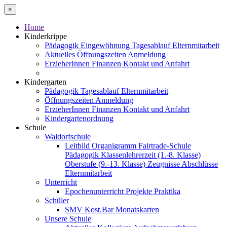
×
Home
Kinderkrippe
Pädagogik
Eingewöhnung
Tagesablauf
Elternmitarbeit
Aktuelles
Öffnungszeiten
Anmeldung
ErzieherInnen
Finanzen
Kontakt und Anfahrt
Kindergarten
Pädagogik
Tagesablauf
Elternmitarbeit
Öffnungszeiten
Anmeldung
ErzieherInnen
Finanzen
Kontakt und Anfahrt
Kindergartenordnung
Schule
Waldorfschule
Leitbild
Organigramm
Fairtrade-Schule
Pädagogik
Klassenlehrerzeit (1.-8. Klasse)
Oberstufe (9.-13. Klasse)
Zeugnisse
Abschlüsse
Elternmitarbeit
Unterricht
Epochenunterricht
Projekte
Praktika
Schüler
SMV
Kost.Bar
Monatskarten
Unsere Schule