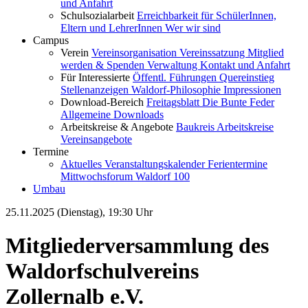
und Anfahrt
Schulsozialarbeit
Erreichbarkeit für SchülerInnen,
Eltern und LehrerInnen
Wer wir sind
Campus
Verein
Vereinsorganisation
Vereinssatzung
Mitglied
werden & Spenden
Verwaltung
Kontakt und Anfahrt
Für Interessierte
Öffentl. Führungen
Quereinstieg
Stellenanzeigen
Waldorf-Philosophie
Impressionen
Download-Bereich
Freitagsblatt
Die Bunte Feder
Allgemeine Downloads
Arbeitskreise & Angebote
Baukreis
Arbeitskreise
Vereinsangebote
Termine
Aktuelles
Veranstaltungskalender
Ferientermine
Mittwochsforum
Waldorf 100
Umbau
25.11.2025 (Dienstag), 19:30 Uhr
Mitgliederversammlung des
Waldorfschulvereins
Zollernalb e.V.