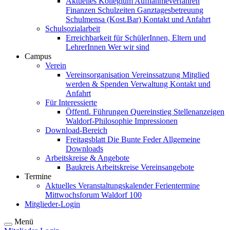
Aktuelles
Kollegium
Aufnahmeverfahren
Finanzen
Schulzeiten
Ganztagesbetreuung
Schulmensa (Kost.Bar)
Kontakt und Anfahrt
Schulsozialarbeit
Erreichbarkeit für SchülerInnen, Eltern und
LehrerInnen
Wer wir sind
Campus
Verein
Vereinsorganisation
Vereinssatzung
Mitglied
werden & Spenden
Verwaltung
Kontakt und
Anfahrt
Für Interessierte
Öffentl. Führungen
Quereinstieg
Stellenanzeigen
Waldorf-Philosophie
Impressionen
Download-Bereich
Freitagsblatt
Die Bunte Feder
Allgemeine
Downloads
Arbeitskreise & Angebote
Baukreis
Arbeitskreise
Vereinsangebote
Termine
Aktuelles
Veranstaltungskalender
Ferientermine
Mittwochsforum
Waldorf 100
Mitglieder-Login
Menü