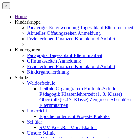
×
Home
Kinderkrippe
Pädagogik
Eingewöhnung
Tagesablauf
Elternmitarbeit
Aktuelles
Öffnungszeiten
Anmeldung
ErzieherInnen
Finanzen
Kontakt und Anfahrt
Kindergarten
Pädagogik
Tagesablauf
Elternmitarbeit
Öffnungszeiten
Anmeldung
ErzieherInnen
Finanzen
Kontakt und Anfahrt
Kindergartenordnung
Schule
Waldorfschule
Leitbild
Organigramm
Fairtrade-Schule
Pädagogik
Klassenlehrerzeit (1.-8. Klasse)
Oberstufe (9.-13. Klasse)
Zeugnisse
Abschlüsse
Elternmitarbeit
Unterricht
Epochenunterricht
Projekte
Praktika
Schüler
SMV
Kost.Bar
Monatskarten
Unsere Schule