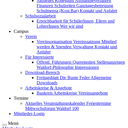
Aktuelles
Kollegium
Aufnahmeverfahren
Finanzen
Schulzeiten
Ganztagesbetreuung
Schulmensa (Kost.Bar)
Kontakt und Anfahrt
Schulsozialarbeit
Erreichbarkeit für SchülerInnen, Eltern und
LehrerInnen
Wer wir sind
Campus
Verein
Vereinsorganisation
Vereinssatzung
Mitglied
werden & Spenden
Verwaltung
Kontakt und
Anfahrt
Für Interessierte
Öffentl. Führungen
Quereinstieg
Stellenanzeigen
Waldorf-Philosophie
Impressionen
Download-Bereich
Freitagsblatt
Die Bunte Feder
Allgemeine
Downloads
Arbeitskreise & Angebote
Baukreis
Arbeitskreise
Vereinsangebote
Termine
Aktuelles
Veranstaltungskalender
Ferientermine
Mittwochsforum
Waldorf 100
Mitglieder-Login
Menü