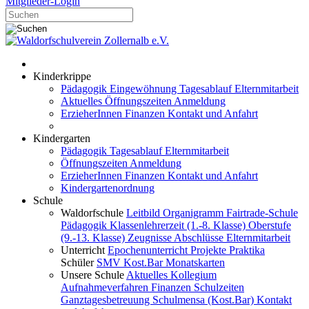
Mitglieder-Login
Kinderkrippe
Pädagogik
Eingewöhnung
Tagesablauf
Elternmitarbeit
Aktuelles
Öffnungszeiten
Anmeldung
ErzieherInnen
Finanzen
Kontakt und Anfahrt
Kindergarten
Pädagogik
Tagesablauf
Elternmitarbeit
Öffnungszeiten
Anmeldung
ErzieherInnen
Finanzen
Kontakt und Anfahrt
Kindergartenordnung
Schule
Waldorfschule
Leitbild
Organigramm
Fairtrade-Schule
Pädagogik
Klassenlehrerzeit (1.-8. Klasse)
Oberstufe
(9.-13. Klasse)
Zeugnisse
Abschlüsse
Elternmitarbeit
Unterricht
Epochenunterricht
Projekte
Praktika
Schüler
SMV
Kost.Bar
Monatskarten
Unsere Schule
Aktuelles
Kollegium
Aufnahmeverfahren
Finanzen
Schulzeiten
Ganztagesbetreuung
Schulmensa (Kost.Bar)
Kontakt