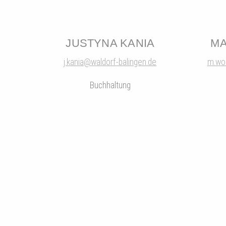
JUSTYNA KANIA
MA
j.kania@waldorf-balingen.de
m.wol
Buchhaltung